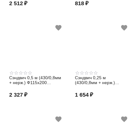
2 512
₽
818
₽
Сэндвич 0,5 м (430/0,8мм
Сэндвич 0,25 м
+ нерж.) Ф115х200
(430/0,8мм + нерж.)
Феррум
Ф150х210 Феррум
2 327
₽
1 654
₽