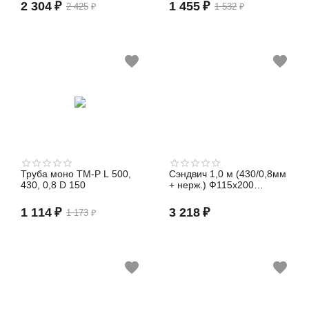
2 304
₽
1 455
₽
2 425
₽
1 532
₽
Труба моно TM-P L 500,
Сэндвич 1,0 м (430/0,8мм
430, 0,8 D 150
+ нерж.) Ф115х200
Феррум
1 114
₽
3 218
₽
1 173
₽