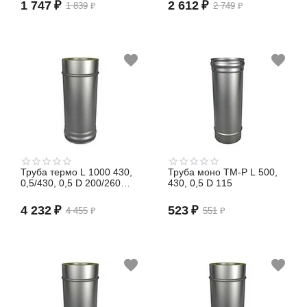
1 747
₽
2 612
₽
1 839
₽
2 749
₽
Труба термо L 1000 430,
Труба моно TM-P L 500,
0,5/430, 0,5 D 200/260
430, 0,5 D 115
(сэндвич)
4 232
₽
523
₽
4 455
₽
551
₽