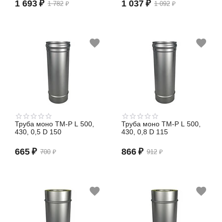
1 693
₽
1 037
₽
1 782
₽
1 092
₽
Труба моно TM-P L 500,
Труба моно TM-P L 500,
430, 0,5 D 150
430, 0,8 D 115
665
₽
866
₽
700
₽
912
₽