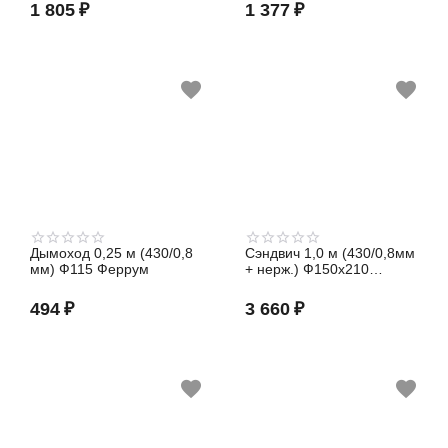
1 805
₽
1 377
₽
Дымоход 0,25 м (430/0,8
Сэндвич 1,0 м (430/0,8мм
мм) Ф115 Феррум
+ нерж.) Ф150х210
Феррум
494
₽
3 660
₽